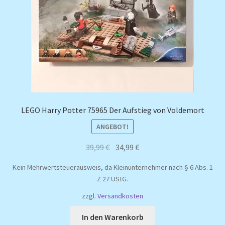
LEGO Harry Potter 75965 Der Aufstieg von Voldemort
ANGEBOT!
Ursprünglicher
Aktueller
39,99
€
34,99
€
Preis
Preis
Kein Mehrwertsteuerausweis, da Kleinunternehmer nach § 6 Abs. 1
war:
ist:
Z 27 UStG.
39,99 €
34,99 €.
zzgl.
Versandkosten
In den Warenkorb