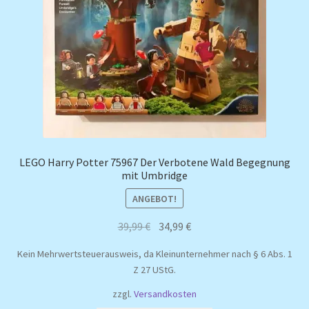
LEGO Harry Potter 75967 Der Verbotene Wald Begegnung
mit Umbridge
ANGEBOT!
Ursprünglicher
Aktueller
39,99
€
34,99
€
Preis
Preis
Kein Mehrwertsteuerausweis, da Kleinunternehmer nach § 6 Abs. 1
war:
ist:
Z 27 UStG.
39,99 €
34,99 €.
zzgl.
Versandkosten