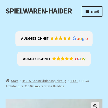
SPIELWAREN-HAIDER
Zur
Zum
Menü
Navigation
Inhalt
springen
springen
Home
Unterm
Produkt-Kategorien
AUSGEZEICHNET
öffnen
EXKLUSIV
AUSGEZEICHNET
ANGEBOTE
Über mich
Start
Bau- & Konstruktionsspielzeug
LEGO
LEGO
Architecture 21046 Empire State Building
Kontakt