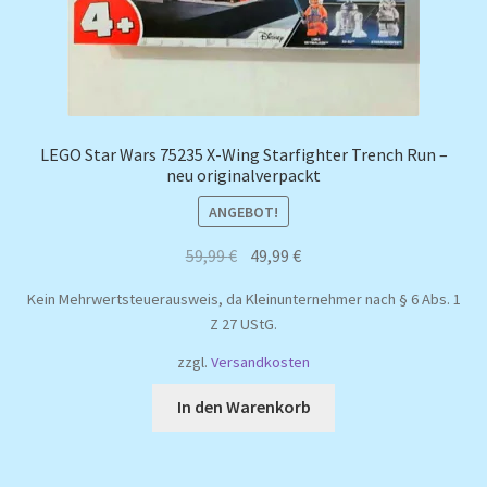
LEGO Star Wars 75235 X-Wing Starfighter Trench Run –
neu originalverpackt
ANGEBOT!
Ursprünglicher
Aktueller
59,99
€
49,99
€
Preis
Preis
Kein Mehrwertsteuerausweis, da Kleinunternehmer nach § 6 Abs. 1
war:
ist:
Z 27 UStG.
59,99 €
49,99 €.
zzgl.
Versandkosten
In den Warenkorb