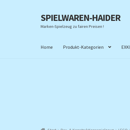
SPIELWAREN-HAIDER
Zur
Zum
Navigation
Inhalt
Marken-Spielzeug zu fairen Preisen !
springen
springen
Home
Produkt-Kategorien
EXK
Start
Bau- & Konstruktionsspielzeug
LEGO