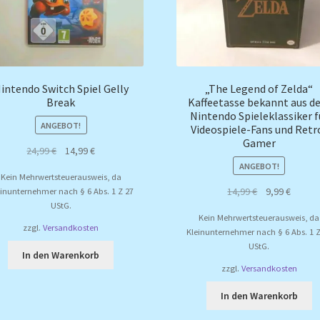
intendo Switch Spiel Gelly
„The Legend of Zelda“
Break
Kaffeetasse bekannt aus d
Nintendo Spieleklassiker f
ANGEBOT!
Videospiele-Fans und Retr
Gamer
Ursprünglicher
Aktueller
24,99
€
14,99
€
Preis
Preis
ANGEBOT!
Kein Mehrwertsteuerausweis, da
war:
ist:
Ursprüngliche
Aktuel
14,99
€
9,99
€
einunternehmer nach § 6 Abs. 1 Z 27
24,99 €
14,99 €.
UStG.
Preis
Preis
Kein Mehrwertsteuerausweis, da
war:
ist:
zzgl.
Versandkosten
Kleinunternehmer nach § 6 Abs. 1 Z
14,99 €
9,99 €.
UStG.
In den Warenkorb
zzgl.
Versandkosten
In den Warenkorb