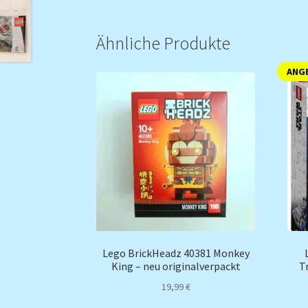
Ähnliche Produkte
ANGE
Lego BrickHeadz 40381 Monkey
King – neu originalverpackt
T
19,99
€