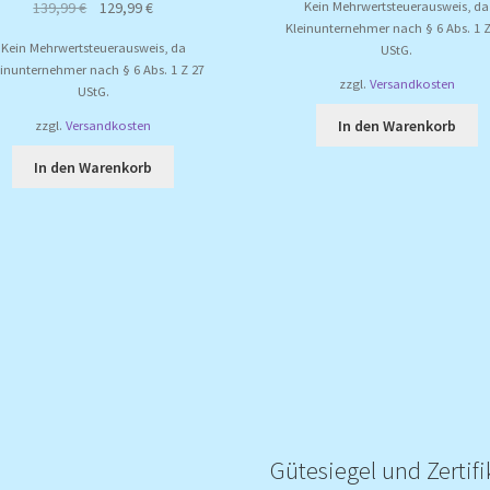
Ursprünglicher
Aktueller
Kein Mehrwertsteuerausweis, da
139,99
€
129,99
€
Kleinunternehmer nach § 6 Abs. 1 Z
Preis
Preis
Kein Mehrwertsteuerausweis, da
UStG.
war:
ist:
einunternehmer nach § 6 Abs. 1 Z 27
139,99 €
129,99 €.
zzgl.
Versandkosten
UStG.
In den Warenkorb
zzgl.
Versandkosten
In den Warenkorb
Gütesiegel und Zertifi