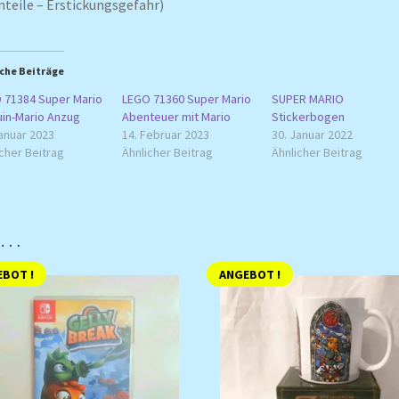
nteile – Erstickungsgefahr)
che Beiträge
 71384 Super Mario
LEGO 71360 Super Mario
SUPER MARIO
uin-Mario Anzug
Abenteuer mit Mario
Stickerbogen
anuar 2023
14. Februar 2023
30. Januar 2022
cher Beitrag
Ähnlicher Beitrag
Ähnlicher Beitrag
n …
BOT !
ANGEBOT !