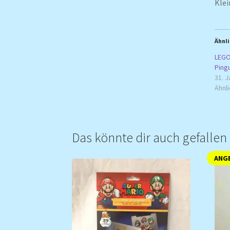
Klei
Ähnli
LEGO
Ping
31. J
Ähnli
Das könnte dir auch gefalle
ANGE