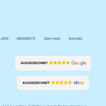
LUSIV
ANGEBOTE
Über mich
Kontakt
AUSGEZEICHNET
AUSGEZEICHNET
LEGO Super Mario 71366 Riesen-Kugelwillis Erweiterungsset