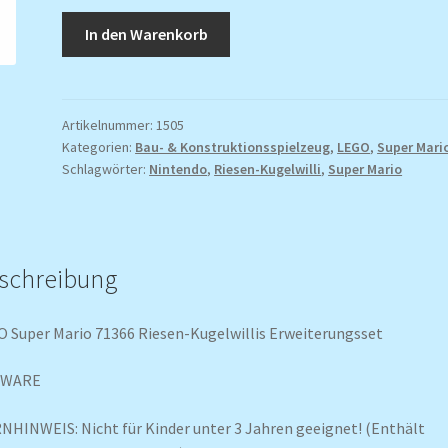
LEGO
In den Warenkorb
Super
Mario
71366
Riesen-
Artikelnummer:
1505
Kategorien:
Bau- & Konstruktionsspielzeug
,
LEGO
,
Super Mari
Kugelwillis
Schlagwörter:
Nintendo
,
Riesen-Kugelwilli
,
Super Mario
Erweiterungsset
Menge
schreibung
 Super Mario 71366 Riesen-Kugelwillis Erweiterungsset
UWARE
HINWEIS: Nicht für Kinder unter 3 Jahren geeignet! (Enthält