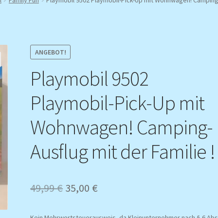
ANGEBOT!
Playmobil 9502
Playmobil-Pick-Up mit
Wohnwagen! Camping-
Ausflug mit der Familie !
Ursprünglicher
Aktueller
49,99
€
35,00
€
Preis
Preis
Kein Mehrwertsteuerausweis, da Kleinunternehmer nach § 6 Abs.