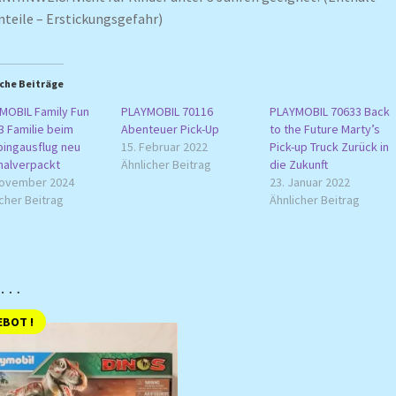
nteile – Erstickungsgefahr)
che Beiträge
MOBIL Family Fun
PLAYMOBIL 70116
PLAYMOBIL 70633 Back
3 Familie beim
Abenteuer Pick-Up
to the Future Marty’s
ingausflug neu
15. Februar 2022
Pick-up Truck Zurück in
inalverpackt
Ähnlicher Beitrag
die Zukunft
November 2024
23. Januar 2022
cher Beitrag
Ähnlicher Beitrag
n …
BOT !