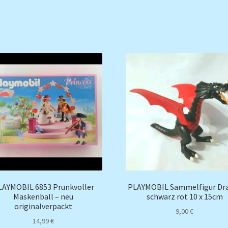
LAYMOBIL 6853 Prunkvoller
PLAYMOBIL Sammelfigur Dr
Maskenball – neu
schwarz rot 10 x 15cm
originalverpackt
9,00
€
14,99
€