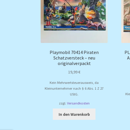
Playmobil 70414 Piraten
PL
Schatzversteck – neu
A
originalverpackt
19,99
€
Kein Mehrwertsteuerausweis, da
Kleinunternehmer nach § 6 Abs. 1 Z 27
Kl
UStG.
zzgl.
Versandkosten
In den Warenkorb