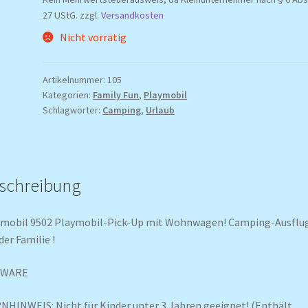
war:
ist:
27 UStG.
zzgl.
Versandkosten
49,99 €
35,00 €.
Nicht vorrätig
Artikelnummer:
105
Kategorien:
Family Fun
,
Playmobil
Schlagwörter:
Camping
,
Urlaub
schreibung
ymobil 9502 Playmobil-Pick-Up mit Wohnwagen! Camping-Ausflu
der Familie !
UWARE
HINWEIS: Nicht für Kinder unter 3 Jahren geeignet! (Enthält