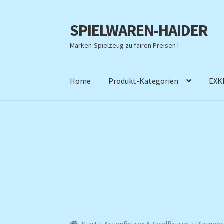
SPIELWAREN-HAIDER
Zur
Zum
Navigation
Inhalt
Marken-Spielzeug zu fairen Preisen !
springen
springen
Home
Produkt-Kategorien
EXK
Start
Actionfiguren & Spielfiguren
Playmobi