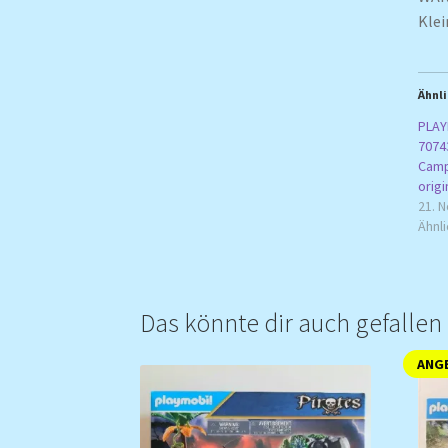
Klei
Ähnli
PLAY
7074
Camp
orig
21. 
Ähnli
Das könnte dir auch gefalle
ANGE