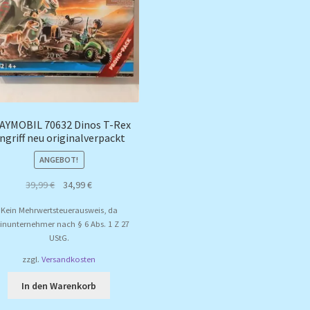
AYMOBIL 70632 Dinos T-Rex
ngriff neu originalverpackt
ANGEBOT!
Ursprünglicher
Aktueller
39,99
€
34,99
€
Preis
Preis
Kein Mehrwertsteuerausweis, da
war:
ist:
einunternehmer nach § 6 Abs. 1 Z 27
39,99 €
34,99 €.
UStG.
zzgl.
Versandkosten
In den Warenkorb