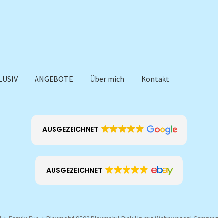
LUSIV
ANGEBOTE
Über mich
Kontakt
AUSGEZEICHNET
AUSGEZEICHNET
l
Family Fun
Playmobil 9502 Playmobil-Pick-Up mit Wohnwagen! Camping-A