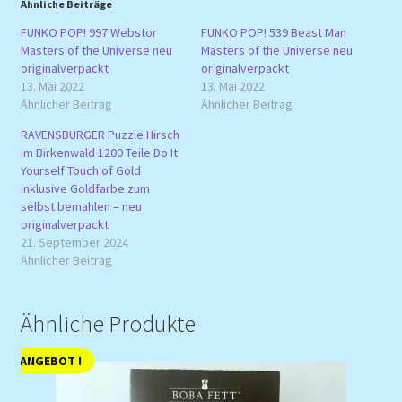
Ähnliche Beiträge
FUNKO POP! 997 Webstor
FUNKO POP! 539 Beast Man
Masters of the Universe neu
Masters of the Universe neu
originalverpackt
originalverpackt
13. Mai 2022
13. Mai 2022
Ähnlicher Beitrag
Ähnlicher Beitrag
RAVENSBURGER Puzzle Hirsch
im Birkenwald 1200 Teile Do It
Yourself Touch of Gold
inklusive Goldfarbe zum
selbst bemahlen – neu
originalverpackt
21. September 2024
Ähnlicher Beitrag
Ähnliche Produkte
ANGEBOT !