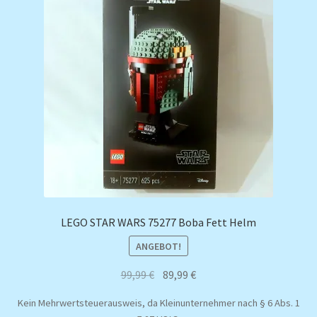
LEGO STAR WARS 75277 Boba Fett Helm
ANGEBOT!
Ursprünglicher
Aktueller
99,99
€
89,99
€
Preis
Preis
Kein Mehrwertsteuerausweis, da Kleinunternehmer nach § 6 Abs. 1
war:
ist: