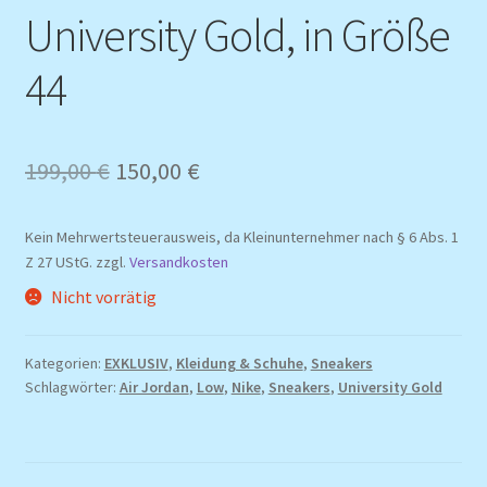
University Gold, in Größe
44
Ursprünglicher
Aktueller
199,00
€
150,00
€
Preis
Preis
Kein Mehrwertsteuerausweis, da Kleinunternehmer nach § 6 Abs. 1
war:
ist:
Z 27 UStG.
zzgl.
Versandkosten
199,00 €
150,00 €.
Nicht vorrätig
Kategorien:
EXKLUSIV
,
Kleidung & Schuhe
,
Sneakers
Schlagwörter:
Air Jordan
,
Low
,
Nike
,
Sneakers
,
University Gold