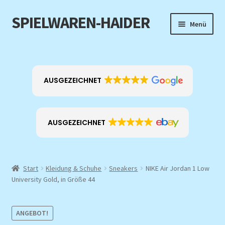
SPIELWAREN-HAIDER
Zur
Zum
Menü
Navigation
Inhalt
springen
springen
Home
Unterm
Produkt-Kategorien
AUSGEZEICHNET
öffnen
EXKLUSIV
AUSGEZEICHNET
ANGEBOTE
Über mich
Start
Kleidung & Schuhe
Sneakers
NIKE Air Jordan 1 Low
University Gold, in Größe 44
Kontakt
ANGEBOT!