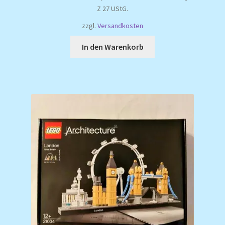
war:
ist:
Z 27 UStG.
39,99 €
25,00 €.
zzgl.
Versandkosten
In den Warenkorb