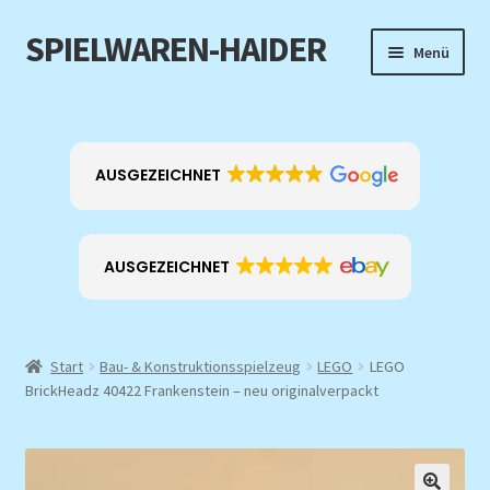
SPIELWAREN-HAIDER
Zur
Zum
Menü
Navigation
Inhalt
springen
springen
Home
Unterm
Produkt-Kategorien
AUSGEZEICHNET
öffnen
EXKLUSIV
AUSGEZEICHNET
ANGEBOTE
Über mich
Start
Bau- & Konstruktionsspielzeug
LEGO
LEGO
BrickHeadz 40422 Frankenstein – neu originalverpackt
Kontakt