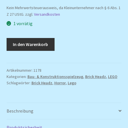
Kein Mehrwertsteuerausweis, da Kleinunternehmer nach § 6 Abs. 1
Z 27 UStG.
zzgl.
Versandkosten
1 vorrätig
LEGO
In den Warenkorb
BrickHeadz
40422
Frankenstein
-
Artikelnummer:
1178
Kategorien:
Bau- & Konstruktionsspielzeug
,
Brick Headz
,
LEGO
neu
Schlagwörter:
Brick Headz
,
Horror
,
Lego
originalverpackt
Menge
Beschreibung
Produktsicherheit