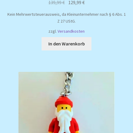
Ursprünglicher
Aktueller
139,99
€
129,99
€
Preis
Preis
Kein Mehrwertsteuerausweis, da Kleinunternehmer nach § 6 Abs. 1
war:
ist:
Z 27 UStG.
139,99 €
129,99 €.
zzgl.
Versandkosten
In den Warenkorb