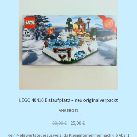
LEGO 40416 Eislaufplatz – neu originalverpackt
ANGEBOT!
Ursprünglicher
Aktueller
39,99
€
25,00
€
Preis
Preis
Kein Mehrwertsteuerausweis, da Kleinunternehmer nach § 6 Abs. 1