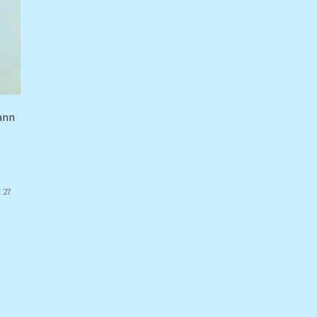
ann
 27