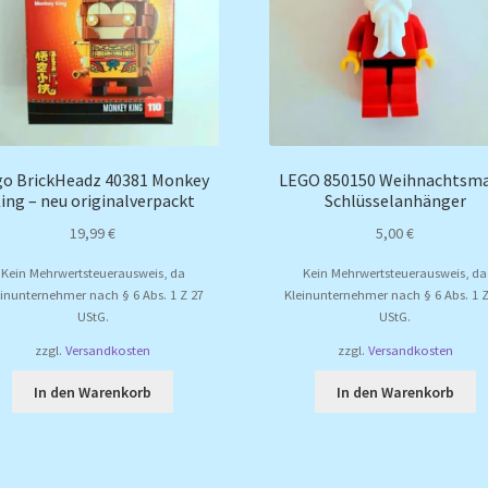
go BrickHeadz 40381 Monkey
LEGO 850150 Weihnachtsm
ing – neu originalverpackt
Schlüsselanhänger
19,99
€
5,00
€
Kein Mehrwertsteuerausweis, da
Kein Mehrwertsteuerausweis, da
einunternehmer nach § 6 Abs. 1 Z 27
Kleinunternehmer nach § 6 Abs. 1 Z
UStG.
UStG.
zzgl.
Versandkosten
zzgl.
Versandkosten
In den Warenkorb
In den Warenkorb