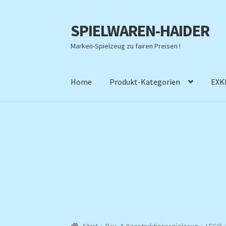
SPIELWAREN-HAIDER
Zur
Zum
Navigation
Inhalt
Marken-Spielzeug zu fairen Preisen !
springen
springen
Home
Produkt-Kategorien
EXK
Start
Bau- & Konstruktionsspielzeug
LEGO