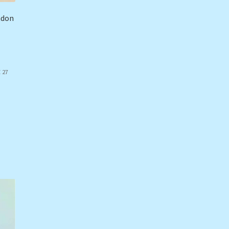
ndon
 27