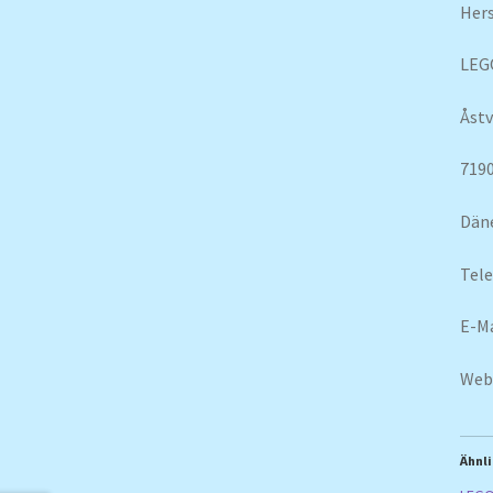
Hers
LEG
Åstv
7190
Dän
Tele
E-M
Web
Ähnli