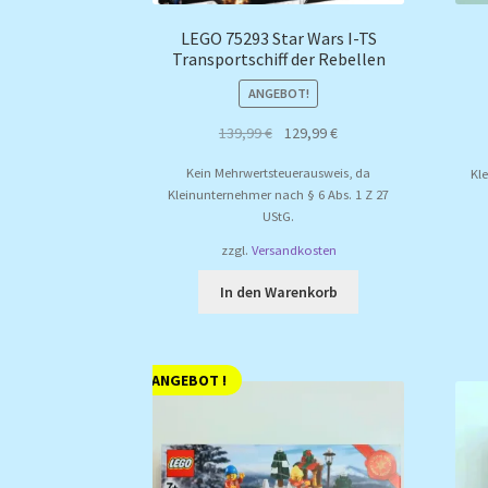
LEGO 75293 Star Wars I-TS
Transportschiff der Rebellen
ANGEBOT!
Ursprünglicher
Aktueller
139,99
€
129,99
€
Preis
Preis
Kein Mehrwertsteuerausweis, da
Kl
war:
ist:
Kleinunternehmer nach § 6 Abs. 1 Z 27
139,99 €
129,99 €.
UStG.
zzgl.
Versandkosten
In den Warenkorb
ANGEBOT !