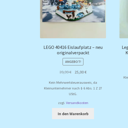
LEGO 40416 Eislaufplatz – neu
Le
originalverpackt
K
ANGEBOT!
Ursprünglicher
Aktueller
39,99
€
25,00
€
Kl
Preis
Preis
Kein Mehrwertsteuerausweis, da
war:
ist:
Kleinunternehmer nach § 6 Abs. 1 Z 27
39,99 €
25,00 €.
UStG.
zzgl.
Versandkosten
In den Warenkorb