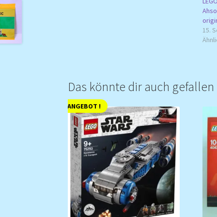
LEGO
Ahso
orig
15. 
Ähnli
Das könnte dir auch gefalle
ANGEBOT !