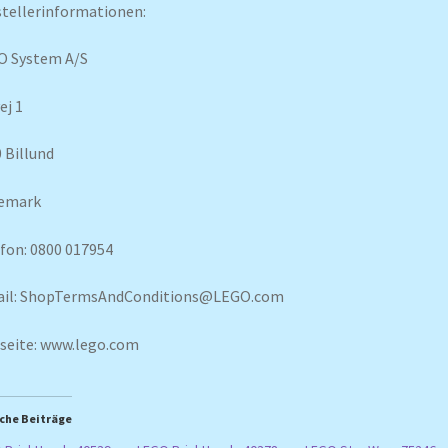
tellerinformationen:
O System A/S
ej 1
 Billund
emark
fon: 0800 017954
ail: ShopTermsAndConditions@LEGO.com
seite: www.lego.com
che Beiträge