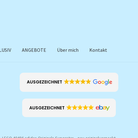
LUSIV
ANGEBOTE
Über mich
Kontakt
AUSGEZEICHNET
AUSGEZEICHNET
LEGO 40486 adidas Originals Superstar – neu originalverpackt