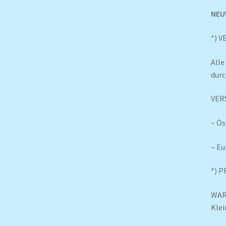
NEU
*) 
Alle
durc
VER
– Ös
– Eu
*) 
WARN
Klei