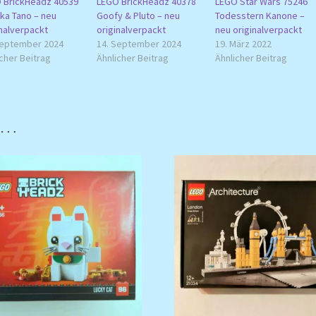
 BrickHeadz 40539
LEGO BrickHeadz 40378
LEGO Star Wars 75246
ka Tano – neu
Goofy & Pluto – neu
Todesstern Kanone –
inalverpackt
originalverpackt
neu originalverpackt
September 2024
14. September 2024
19. März 2022
cher Beitrag
Ähnlicher Beitrag
Ähnlicher Beitrag
n …