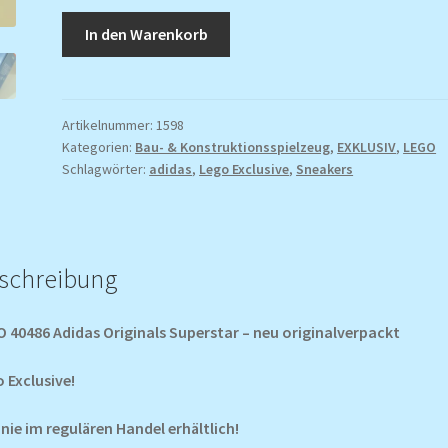
LEGO
In den Warenkorb
40486
adidas
Originals
Superstar
Artikelnummer:
1598
Kategorien:
Bau- & Konstruktionsspielzeug
,
EXKLUSIV
,
LEGO
-
Schlagwörter:
adidas
,
Lego Exclusive
,
Sneakers
neu
originalverpackt
Menge
schreibung
 40486 Adidas Originals Superstar – neu originalverpackt
 Exclusive!
nie im regulären Handel erhältlich!