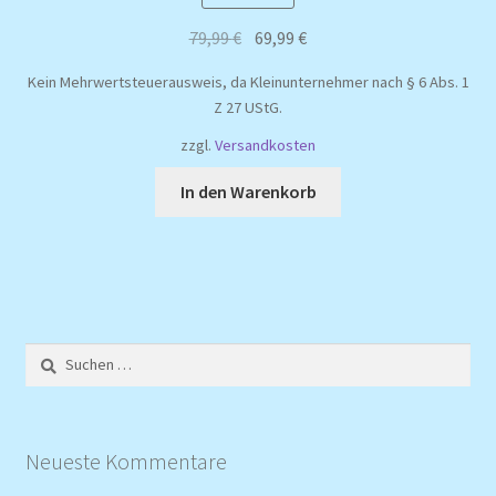
Ursprünglicher
Aktueller
79,99
€
69,99
€
Preis
Preis
Kein Mehrwertsteuerausweis, da Kleinunternehmer nach § 6 Abs. 1
war:
ist:
Z 27 UStG.
79,99 €
69,99 €.
zzgl.
Versandkosten
In den Warenkorb
Suchen
nach:
Neueste Kommentare