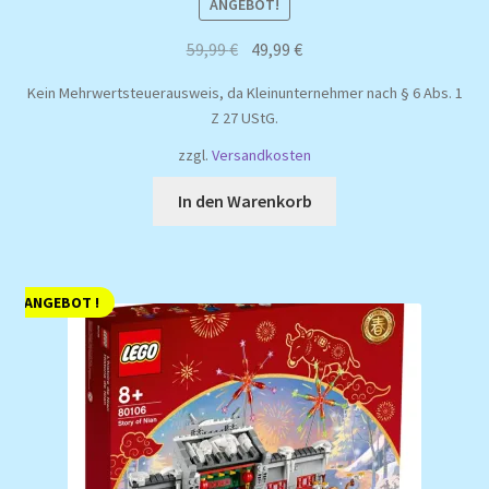
ANGEBOT!
Ursprünglicher
Aktueller
59,99
€
49,99
€
Preis
Preis
Kein Mehrwertsteuerausweis, da Kleinunternehmer nach § 6 Abs. 1
war:
ist:
Z 27 UStG.
59,99 €
49,99 €.
zzgl.
Versandkosten
In den Warenkorb
ANGEBOT !