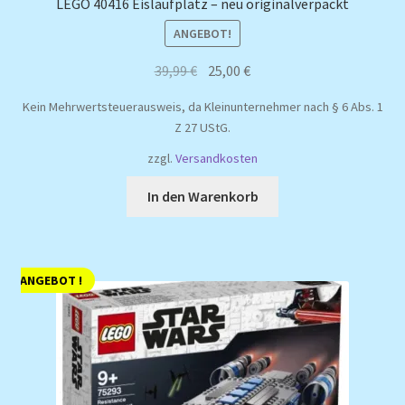
LEGO 40416 Eislaufplatz – neu originalverpackt
ANGEBOT!
Ursprünglicher
Aktueller
39,99
€
25,00
€
Preis
Preis
Kein Mehrwertsteuerausweis, da Kleinunternehmer nach § 6 Abs. 1
war:
ist:
Z 27 UStG.
39,99 €
25,00 €.
zzgl.
Versandkosten
In den Warenkorb
ANGEBOT !