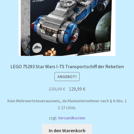
LEGO 75293 Star Wars I-TS Transportschiff der Rebellen
ANGEBOT!
Ursprünglicher
Aktueller
139,99
€
129,99
€
Preis
Preis
Kein Mehrwertsteuerausweis, da Kleinunternehmer nach § 6 Abs. 1
war:
ist:
Z 27 UStG.
139,99 €
129,99 €.
zzgl.
Versandkosten
In den Warenkorb