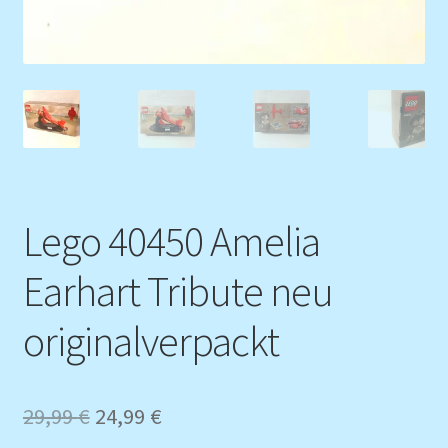
Lego 40450 Amelia
Earhart Tribute neu
originalverpackt
Ursprünglicher
Aktueller
29,99
€
24,99
€