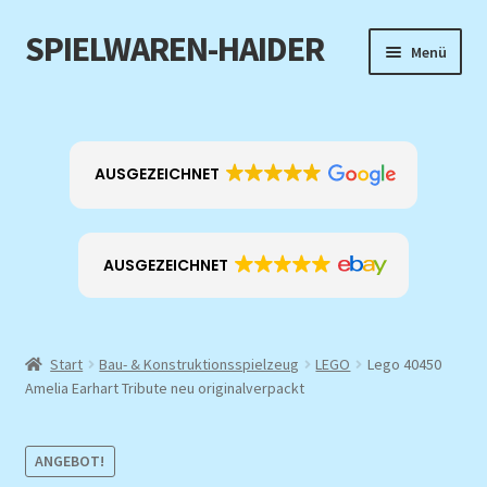
SPIELWAREN-HAIDER
Zur
Zum
Menü
Navigation
Inhalt
springen
springen
Home
Unterm
Produkt-Kategorien
AUSGEZEICHNET
öffnen
EXKLUSIV
AUSGEZEICHNET
ANGEBOTE
Über mich
Start
Bau- & Konstruktionsspielzeug
LEGO
Lego 40450
Amelia Earhart Tribute neu originalverpackt
Kontakt
ANGEBOT!