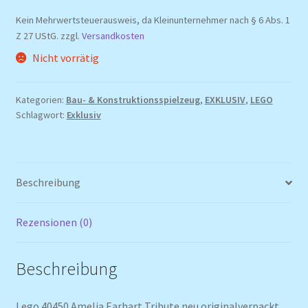
Preis
Preis
Kein Mehrwertsteuerausweis, da Kleinunternehmer nach § 6 Abs. 1
war:
ist:
Z 27 UStG.
zzgl.
Versandkosten
29,99 €
24,99 €.
Nicht vorrätig
Kategorien:
Bau- & Konstruktionsspielzeug
,
EXKLUSIV
,
LEGO
Schlagwort:
Exklusiv
Beschreibung
Rezensionen (0)
Beschreibung
Lego 40450 Amelia Earhart Tribute neu originalverpackt