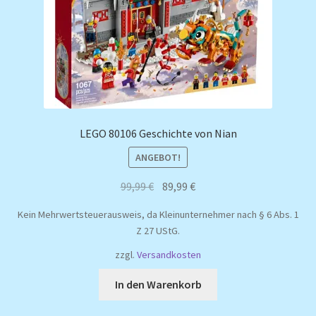
LEGO 80106 Geschichte von Nian
ANGEBOT!
Ursprünglicher
Aktueller
99,99
€
89,99
€
Preis
Preis
Kein Mehrwertsteuerausweis, da Kleinunternehmer nach § 6 Abs. 1
war:
ist:
Z 27 UStG.
99,99 €
89,99 €.
zzgl.
Versandkosten
In den Warenkorb