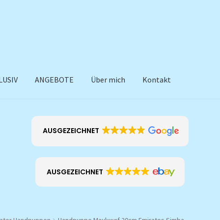
LUSIV
ANGEBOTE
Über mich
Kontakt
AUSGEZEICHNET
AUSGEZEICHNET
eater Handpuppen
Handpuppe Maulwurf 20cm Emirates Simba