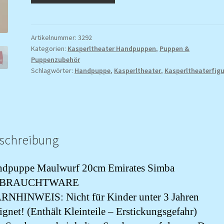
20cm
Emirates
Simba
Artikelnummer:
3292
Kategorien:
Kasperltheater Handpuppen
,
Puppen &
Menge
Puppenzubehör
Schlagwörter:
Handpuppe
,
Kasperltheater
,
Kasperltheaterfigu
schreibung
dpuppe Maulwurf 20cm Emirates Simba
BRAUCHTWARE
NHINWEIS: Nicht für Kinder unter 3 Jahren
ignet! (Enthält Kleinteile – Erstickungsgefahr)