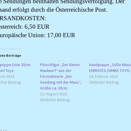
e Sendungen beinhalten Sendungsverfolgung. Der
sand erfolgt durch die Österreichische Post.
RSANDKOSTEN:
sterreich: 6,50 EUR
uropäische Union: 17,00 EUR
che Beiträge
puppe Ente 20cm
Plüschfigur „Der kleine
Handpuppe „Süße Maus
nt Toys
Maulwurf“ aus der
EMIRATES (SIMBA TOYS)
pril 2024
Fernsehserie „Die
16. Februar 2022
cher Beitrag
Sendung mit der Maus“,
Ähnlicher Beitrag
Größe ca. 20cm
12. August 2022
Ähnlicher Beitrag
n …