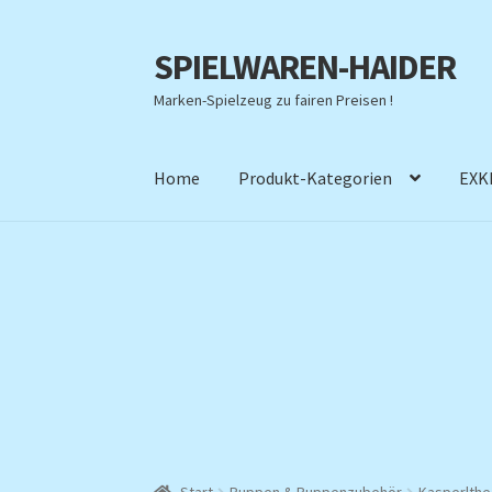
SPIELWAREN-HAIDER
Zur
Zum
Navigation
Inhalt
Marken-Spielzeug zu fairen Preisen !
springen
springen
Home
Produkt-Kategorien
EXK
Start
Puppen & Puppenzubehör
Kasperlth