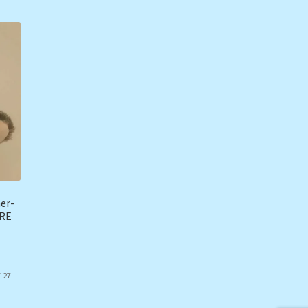
er-
ARE
 27