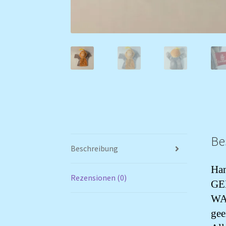
Be
Beschreibung
Han
Rezensionen (0)
GE
WAR
gee