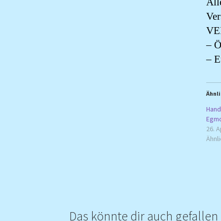
All
Ver
VE
– Ö
– E
Ähnli
Hand
Egmo
26. A
Ähnli
Das könnte dir auch gefalle