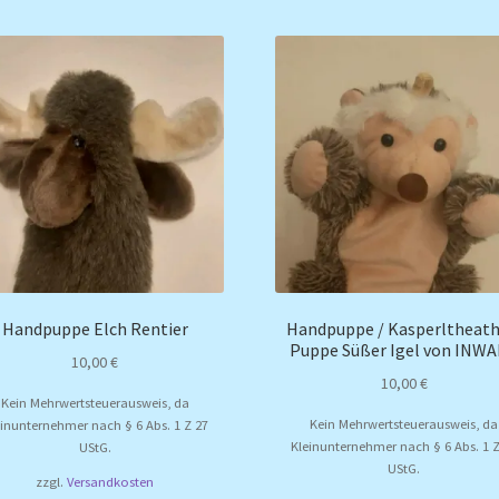
Handpuppe Elch Rentier
Handpuppe / Kasperltheath
Puppe Süßer Igel von INW
10,00
€
10,00
€
Kein Mehrwertsteuerausweis, da
Kein Mehrwertsteuerausweis, da
einunternehmer nach § 6 Abs. 1 Z 27
Kleinunternehmer nach § 6 Abs. 1 Z
UStG.
UStG.
zzgl.
Versandkosten