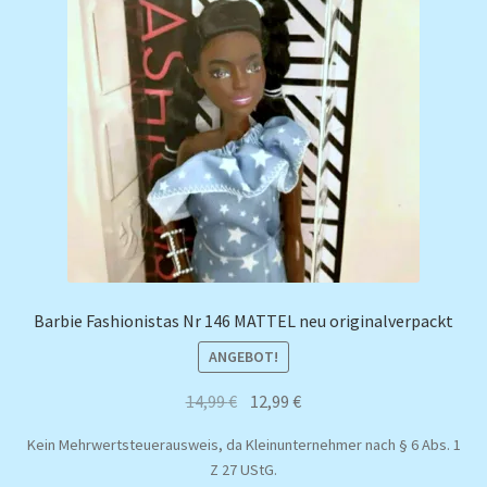
Barbie Fashionistas Nr 146 MATTEL neu originalverpackt
ANGEBOT!
Ursprünglicher
Aktueller
14,99
€
12,99
€
Preis
Preis
Kein Mehrwertsteuerausweis, da Kleinunternehmer nach § 6 Abs. 1
war:
ist:
Z 27 UStG.
14,99 €
12,99 €.