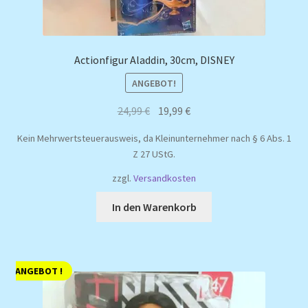
Actionfigur Aladdin, 30cm, DISNEY
ANGEBOT!
Ursprünglicher
Aktueller
24,99
€
19,99
€
Preis
Preis
Kein Mehrwertsteuerausweis, da Kleinunternehmer nach § 6 Abs. 1
war:
ist:
Z 27 UStG.
24,99 €
19,99 €.
zzgl.
Versandkosten
In den Warenkorb
ANGEBOT !