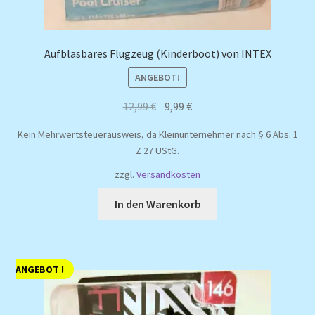
Aufblasbares Flugzeug (Kinderboot) von INTEX
ANGEBOT!
Ursprünglicher
Aktueller
12,99
€
9,99
€
Preis
Preis
Kein Mehrwertsteuerausweis, da Kleinunternehmer nach § 6 Abs. 1
war:
ist:
Z 27 UStG.
12,99 €
9,99 €.
zzgl.
Versandkosten
In den Warenkorb
ANGEBOT !