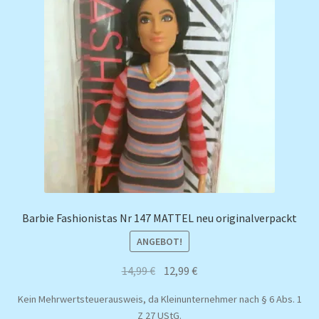
Barbie Fashionistas Nr 147 MATTEL neu originalverpackt
ANGEBOT!
Ursprünglicher
Aktueller
14,99
€
12,99
€
Preis
Preis
Kein Mehrwertsteuerausweis, da Kleinunternehmer nach § 6 Abs. 1
war:
ist:
Z 27 UStG.