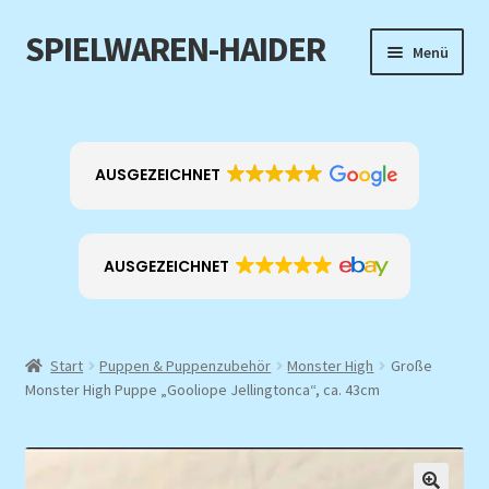
SPIELWAREN-HAIDER
Zur
Zum
Menü
Navigation
Inhalt
springen
springen
Home
Unterm
Produkt-Kategorien
AUSGEZEICHNET
öffnen
EXKLUSIV
AUSGEZEICHNET
ANGEBOTE
Über mich
Start
Puppen & Puppenzubehör
Monster High
Große
Monster High Puppe „Gooliope Jellingtonca“, ca. 43cm
Kontakt