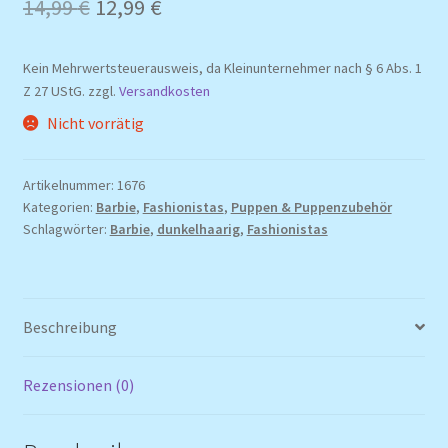
Ursprünglicher
Aktueller
14,99
€
12,99
€
Preis
Preis
Kein Mehrwertsteuerausweis, da Kleinunternehmer nach § 6 Abs. 1
war:
ist:
Z 27 UStG.
zzgl.
Versandkosten
14,99 €
12,99 €.
Nicht vorrätig
Artikelnummer:
1676
Kategorien:
Barbie
,
Fashionistas
,
Puppen & Puppenzubehör
Schlagwörter:
Barbie
,
dunkelhaarig
,
Fashionistas
Beschreibung
Rezensionen (0)