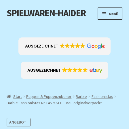
SPIELWAREN-HAIDER
Zur
Zum
Menü
Navigation
Inhalt
springen
springen
Home
Unterm
Produkt-Kategorien
AUSGEZEICHNET
öffnen
EXKLUSIV
AUSGEZEICHNET
ANGEBOTE
Über mich
Start
Puppen & Puppenzubehör
Barbie
Fashionistas
Barbie Fashionistas Nr 145 MATTEL neu originalverpackt
Kontakt
ANGEBOT!