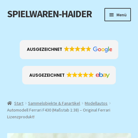
SPIELWAREN-HAIDER
Zur
Zum
Menü
Navigation
Inhalt
springen
springen
Home
Unterm
Produkt-Kategorien
AUSGEZEICHNET
öffnen
EXKLUSIV
AUSGEZEICHNET
ANGEBOTE
Über mich
Start
Sammelobjekte & Fanartikel
Modellautos
Automodell Ferrari F430 (Maßstab 1:38) – Original Ferrari
Kontakt
Lizenzprodukt!