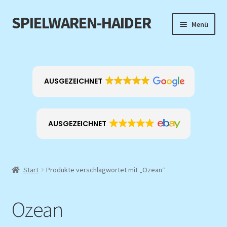
SPIELWAREN-HAIDER
Zur
Zum
Menü
Navigation
Inhalt
springen
springen
Home
Unterm
Produkt-Kategorien
AUSGEZEICHNET
öffnen
EXKLUSIV
AUSGEZEICHNET
ANGEBOTE
Über mich
Start
Produkte verschlagwortet mit „Ozean“
Kontakt
Ozean