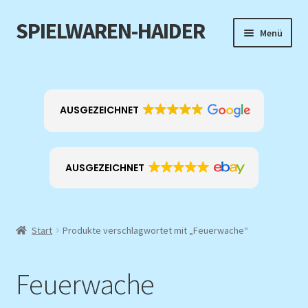
SPIELWAREN-HAIDER
Zur
Zum
Menü
Navigation
Inhalt
springen
springen
Home
Unterm
Produkt-Kategorien
AUSGEZEICHNET
öffnen
EXKLUSIV
AUSGEZEICHNET
ANGEBOTE
Über mich
Start
Produkte verschlagwortet mit „Feuerwache“
Kontakt
Feuerwache