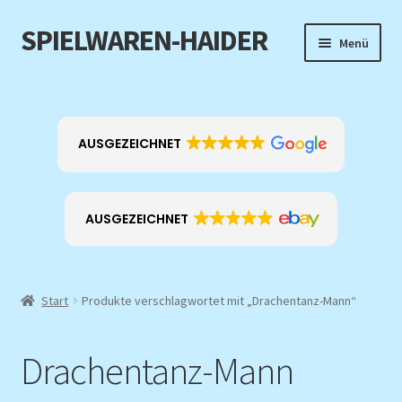
SPIELWAREN-HAIDER
Zur
Zum
Menü
Navigation
Inhalt
springen
springen
Home
Unterm
Produkt-Kategorien
AUSGEZEICHNET
öffnen
EXKLUSIV
AUSGEZEICHNET
ANGEBOTE
Über mich
Start
Produkte verschlagwortet mit „Drachentanz-Mann“
Kontakt
Drachentanz-Mann