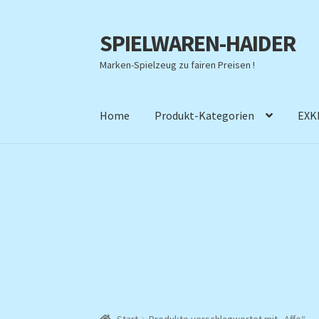
SPIELWAREN-HAIDER
Zur
Zum
Navigation
Inhalt
Marken-Spielzeug zu fairen Preisen !
springen
springen
Home
Produkt-Kategorien
EXK
Start
Produkte verschlagwortet mit „Affe“