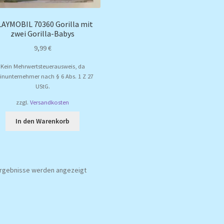
AYMOBIL 70360 Gorilla mit
zwei Gorilla-Babys
9,99
€
Kein Mehrwertsteuerausweis, da
einunternehmer nach § 6 Abs. 1 Z 27
UStG.
zzgl.
Versandkosten
In den Warenkorb
Nach
 Ergebnisse werden angezeigt
Aktualität
sortiert