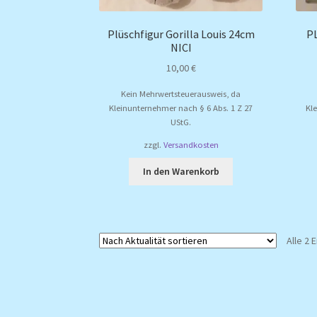
Plüschfigur Gorilla Louis 24cm
PL
NICI
10,00
€
Kein Mehrwertsteuerausweis, da
Kleinunternehmer nach § 6 Abs. 1 Z 27
Kl
UStG.
zzgl.
Versandkosten
In den Warenkorb
Alle 2