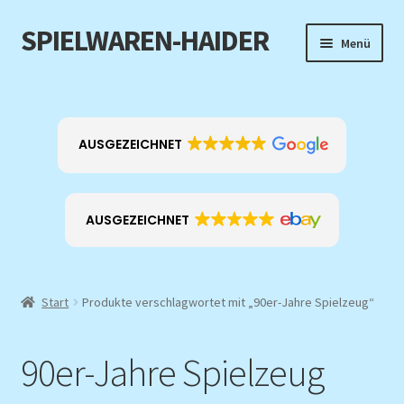
SPIELWAREN-HAIDER
Zur
Zum
Menü
Navigation
Inhalt
springen
springen
Home
Unterm
Produkt-Kategorien
AUSGEZEICHNET
öffnen
EXKLUSIV
AUSGEZEICHNET
ANGEBOTE
Über mich
Start
Produkte verschlagwortet mit „90er-Jahre Spielzeug“
Kontakt
90er-Jahre Spielzeug