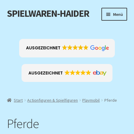
SPIELWAREN-HAIDER
Zur
Zum
Menü
Navigation
Inhalt
springen
springen
Home
Unterm
Produkt-Kategorien
AUSGEZEICHNET
öffnen
EXKLUSIV
AUSGEZEICHNET
ANGEBOTE
Über mich
Start
Actionfiguren & Spielfiguren
Playmobil
Pferde
Kontakt
Pferde